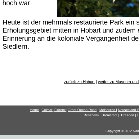
hoch war.
Heute ist der mehrmals restaurierte Park ein
Erholungsgebiet mitten in Hobart und zudem
Erinnerung an die koloniale Vergangenheit der
Siedlern.
zurück zu Hobart
|
weiter zu Museum und
Home
|
Colmar
|
Florenz
|
G
reat Ocea
n Road
|
Melbourne
|
Neuseeland-S
Bensheim
|
Darmstadt
|
Dresden
|
E
Copyright © 2012 Nadi