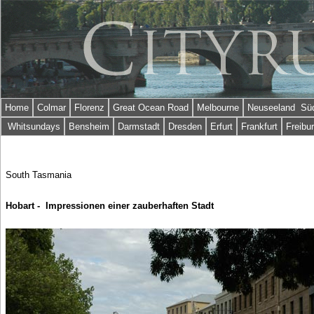
Home
Colmar
Florenz
Great Ocean Road
Melbourne
Neuseeland Süd
Whitsundays
Bensheim
Darmstadt
Dresden
Erfurt
Frankfurt
Freibu
South Tasmania
Hobart - Impressionen einer zauberhaften Stadt