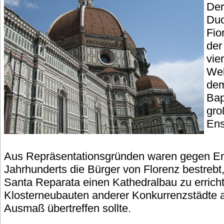
Der
Duo
Fio
der
vie
Wel
dem
Bap
gro
Ens
Aus Repräsentationsgründen waren gegen En
Jahrhunderts die Bürger von Florenz bestrebt,
Santa Reparata einen Kathedralbau zu erricht
Klosterneubauten anderer Konkurrenzstädte 
Ausmaß übertreffen sollte.