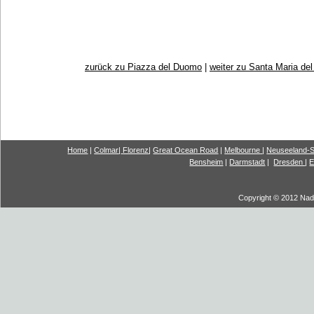
zurück zu Piazza del Duomo
|
weiter zu Santa Maria del
Home
|
Colmar
|
Florenz
|
G
reat Ocea
n Road
|
Melbourne
|
Neuseeland-S
Bensheim
|
Darmstadt
|
Dresden
|
E
Copyright © 2012 Nadi