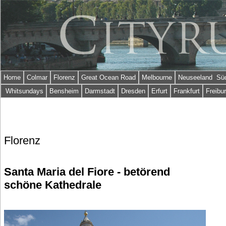
Home
Colmar
Florenz
Great Ocean Road
Melbourne
Neuseeland Süd
Whitsundays
Bensheim
Darmstadt
Dresden
Erfurt
Frankfurt
Freibu
Florenz
Santa Maria del Fiore - betörend
schöne Kathedrale