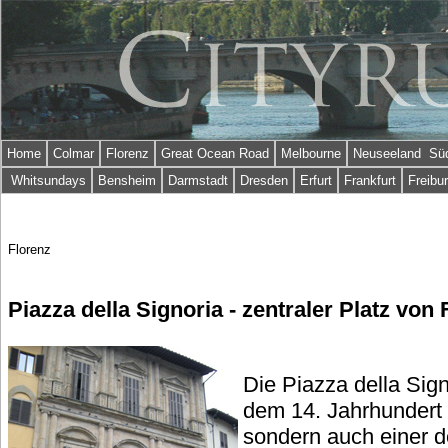
Home
Colmar
Florenz
Great Ocean Road
Melbourne
Neuseeland Süd
Whitsundays
Bensheim
Darmstadt
Dresden
Erfurt
Frankfurt
Freibu
Florenz
Piazza della Signoria - zentraler Platz von 
Die Piazza della Signo
dem 14. Jahrhundert 
sondern auch einer d