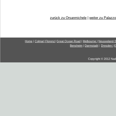
zurück zu Orsanmichele
|
weiter zu Palazz
Home
|
Colmar
|
Florenz
|
G
reat Ocea
n Road
|
Melbourne
|
Neuseeland-S
Bensheim
|
Darmstadt
|
Dresden
|
E
Copyright © 2012 Nadi