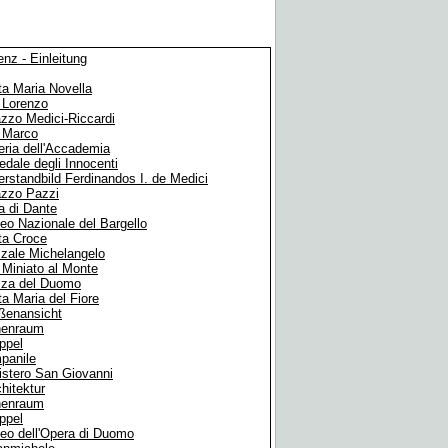
enz - Einleitung
a Maria Novella
 Lorenzo
zzo Medici-Riccardi
 Marco
eria dell'Accademia
dale degli Innocenti
erstandbild Ferdinandos I. de Medici
azzo Pazzi
a di Dante
o Nazionale del Bargello
ta Croce
zale Michelangelo
Miniato al Monte
zza del Duomo
a Maria del Fiore
ßenansicht
nenraum
ppel
panile
istero San Giovanni
hitektur
nenraum
ppel
eo dell'Opera di Duomo