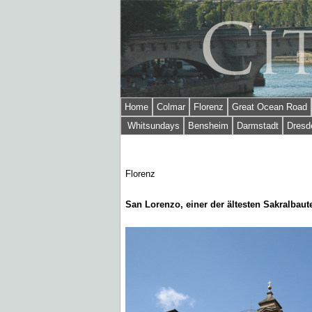
Home
Colmar
Florenz
Great Ocean Road
Whitsundays
Bensheim
Darmstadt
Dresd
Florenz
San Lorenzo, einer der ältesten Sakralbaut