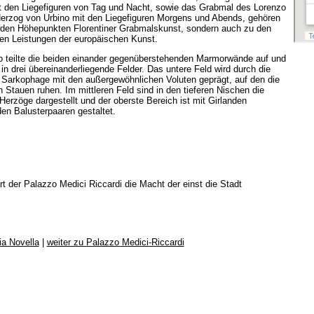
 den Liegefiguren von Tag und Nacht, sowie das Grabmal des Lorenzo
Herzog von Urbino mit den Liegefiguren Morgens und Abends, gehören
u den Höhepunkten Florentiner Grabmalskunst, sondern auch zu den
en Leistungen der europäischen Kunst.
o teilte die beiden einander gegenüberstehenden Marmorwände auf und
e in drei übereinanderliegende Felder. Das untere Feld wird durch die
 Sarkophage mit den außergewöhnlichen Voluten geprägt, auf den die
n Stauen ruhen. Im mittleren Feld sind in den tieferen Nischen die
Herzöge dargestellt und der oberste Bereich ist mit Girlanden
en Balusterpaaren gestaltet.
 der Palazzo Medici Riccardi die Macht der einst die Stadt
ia Novella
|
weiter zu Palazzo Medici-Riccardi