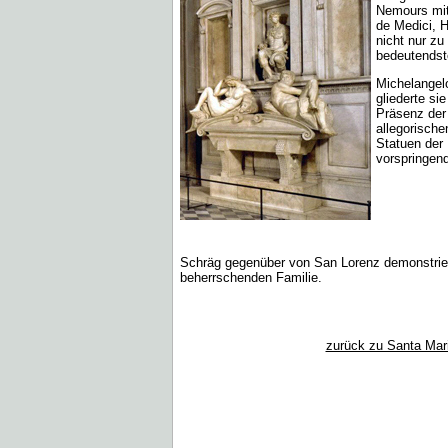
Nemours mit
de Medici, 
nicht nur z
bedeutendst
Michelangel
gliederte si
Präsenz der
allegorische
Statuen der 
vorspringend
Schräg gegenüber von San Lorenz demonstriert
beherrschenden Familie.
zurück zu Santa Mar