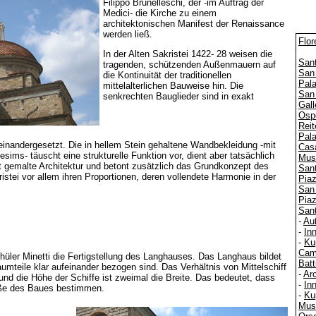
Filippo Brunelleschi, der -im Auftrag der
Medici- die Kirche zu einem
architektonischen Manifest der Renaissance
werden ließ.
Flor
In der Alten Sakristei 1422- 28 weisen die
Sant
tragenden, schützenden Außenmauern auf
San
die Kontinuität der traditionellen
Pala
mittelalterlichen Bauweise hin. Die
San
senkrechten Bauglieder sind in exakt
Gall
Ospe
Reit
Pal
einandergesetzt. Die in hellem Stein gehaltene Wandbekleidung -mit
Cas
ims- täuscht eine strukturelle Funktion vor, dient aber tatsächlich
Muse
t gemalte Architektur und betont zusätzlich das Grundkonzept des
San
istei vor allem ihren Proportionen, deren vollendete Harmonie in der
Piaz
San 
Pia
Sant
-
Au
-
In
-
Ku
Cam
ler Minetti die Fertigstellung des Langhauses. Das Langhaus bildet
Batt
umteile klar aufeinander bezogen sind. Das Verhältnis von Mittelschiff
-
Arc
, und die Höhe der Schiffe ist zweimal die Breite. Das bedeutet, dass
-
In
ße des Baues bestimmen.
-
Ku
Mus