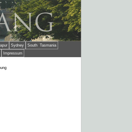
apur
Sydney
South Tasmania
Impressum
bung