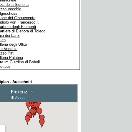
anmichele
za della Signoria
azzo Vecchio
dgeschoss
lone dei Cinquecento
udiolo von Francesco I.
artiere degli Elementi
artiere di Elenora di Toledo
ia dei Lanzi
zien
leria degli Uffizi
te Vecchio
zzo Pitti
leria Palatina
te im Giardino di Boboli
etipps
tplan - Ausschnitt