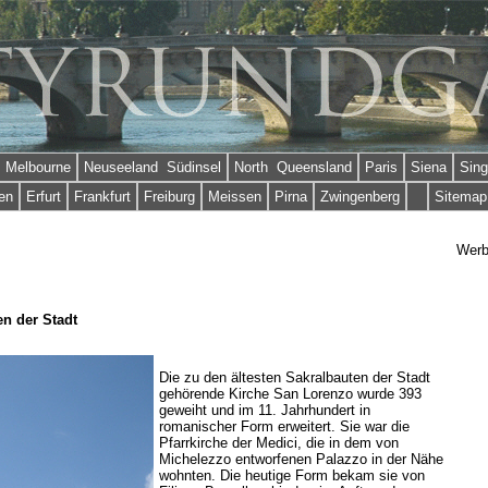
Melbourne
Neuseeland Südinsel
North Queensland
Paris
Siena
Sing
en
Erfurt
Frankfurt
Freiburg
Meissen
Pirna
Zwingenberg
Sitemap
Wer
en der Stadt
Die zu den ältesten Sakralbauten der Stadt
gehörende Kirche San Lorenzo wurde 393
geweiht und im 11. Jahrhundert in
romanischer Form erweitert. Sie war die
Pfarrkirche der Medici, die in dem von
Michelezzo entworfenen Palazzo in der Nähe
wohnten. Die heutige Form bekam sie von