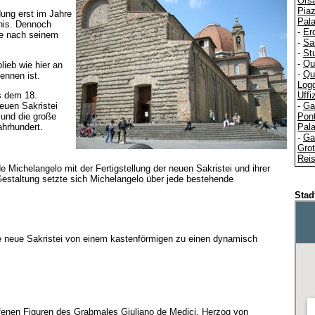
Ors
Piaz
dung erst im Jahre
Pal
his. Dennoch
-
Er
ie nach seinem
-
Sa
-
St
-
Qu
ieb wie hier an
-
Qu
ennen ist.
Logg
s dem 18.
Uffi
euen Sakristei
-
Gal
 und die große
Pon
ahrhundert.
Pala
-
Gal
Grot
Reis
 Michelangelo mit der Fertigstellung der neuen Sakristei und ihrer
Gestaltung setzte sich Michelangelo über jede bestehende
Stad
ie neue Sakristei von einem kastenförmigen zu einen dynamisch
fenen Figuren des Grabmales Giuliano de Medici, Herzog von