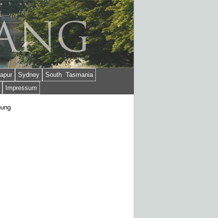
apur
Sydney
South Tasmania
Impressum
bung