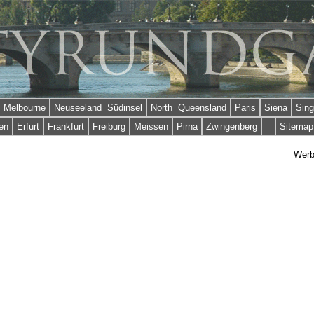
Melbourne
Neuseeland Südinsel
North Queensland
Paris
Siena
Sing
en
Erfurt
Frankfurt
Freiburg
Meissen
Pirna
Zwingenberg
Sitemap
Wer