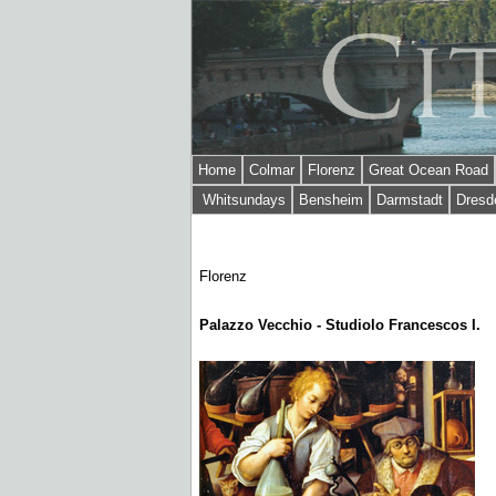
Home
Colmar
Florenz
Great Ocean Road
Whitsundays
Bensheim
Darmstadt
Dresd
Florenz
Palazzo Vecchio - Studiolo Francescos I.