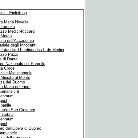
enz - Einleitung
a Maria Novella
 Lorenzo
zzo Medici-Riccardi
 Marco
eria dell'Accademia
dale degli Innocenti
erstandbild Ferdinandos I. de Medici
azzo Pazzi
a di Dante
o Nazionale del Bargello
ta Croce
zale Michelangelo
Miniato al Monte
zza del Duomo
a Maria del Fiore
ßenansicht
nenraum
ppel
panile
istero San Giovanni
hitektur
nenraum
ppel
eo dell'Opera di Duomo
anmichele
za della Signoria