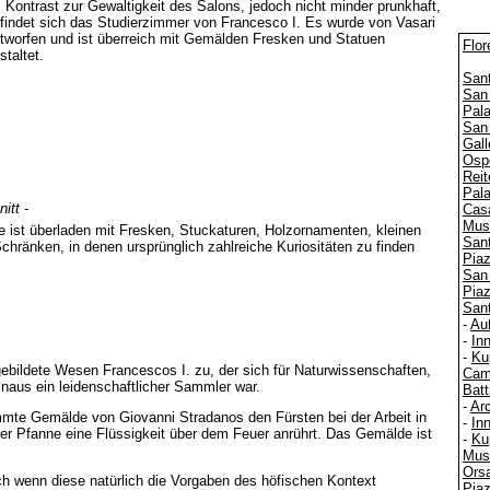
 Kontrast zur Gewaltigkeit des Salons, jedoch nicht minder prunkhaft,
findet sich das Studierzimmer von Francesco I. Es wurde von Vasari
tworfen und ist überreich mit Gemälden Fresken und Statuen
Flor
staltet.
Sant
San
Pala
San
Gall
Ospe
Reit
Pal
nitt -
Cas
Muse
ist überladen mit Fresken, Stuckaturen, Holzornamenten, kleinen
San
chränken, in denen ursprünglich zahlreiche Kuriositäten zu finden
Piaz
San 
Pia
Sant
-
Au
-
In
-
Ku
 gebildete Wesen Francescos I. zu, der sich für Naturwissenschaften,
Cam
inaus ein leidenschaftlicher Sammler war.
Batt
-
Arc
timmte Gemälde von Giovanni Stradanos den Fürsten bei der Arbeit in
-
In
iner Pfanne eine Flüssigkeit über dem Feuer anrührt. Das Gemälde ist
-
Ku
Mus
Ors
auch wenn diese natürlich die Vorgaben des höfischen Kontext
Piaz