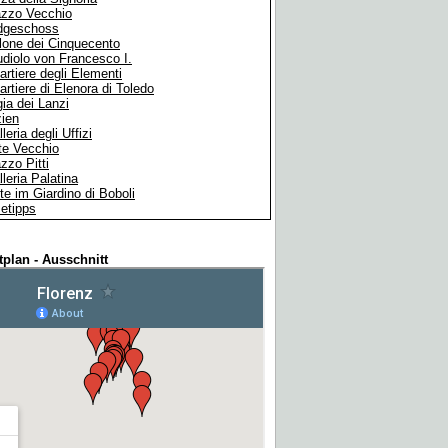
azzo Vecchio
dgeschoss
lone dei Cinquecento
udiolo von Francesco I.
artiere degli Elementi
artiere di Elenora di Toledo
ia dei Lanzi
zien
leria degli Uffizi
te Vecchio
zzo Pitti
leria Palatina
te im Giardino di Boboli
etipps
tplan - Ausschnitt