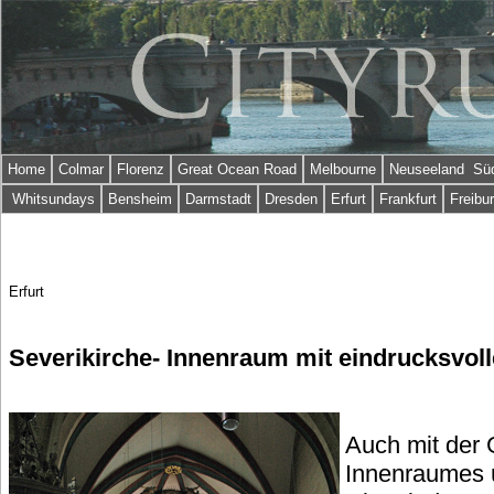
Home
Colmar
Florenz
Great Ocean Road
Melbourne
Neuseeland Süd
Whitsundays
Bensheim
Darmstadt
Dresden
Erfurt
Frankfurt
Freibu
Erfurt
Severikirche- Innenraum mit eindrucksvoll
Auch mit der 
Innenraumes ü