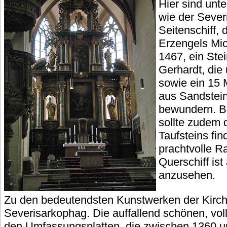
Hier sind unt
wie der Sever
Seitenschiff, 
Erzengels Mi
1467, ein St
Gerhardt, die
sowie ein 15 
aus Sandstei
bewundern. B
sollte zudem 
Taufsteins fi
prachtvolle R
Querschiff ist
anzusehen.
Zu den bedeutendsten Kunstwerken der Kirche
Severisarkophag. Die auffallend schönen, voll
den Umfassungsplatten, die zwischen 1360 u