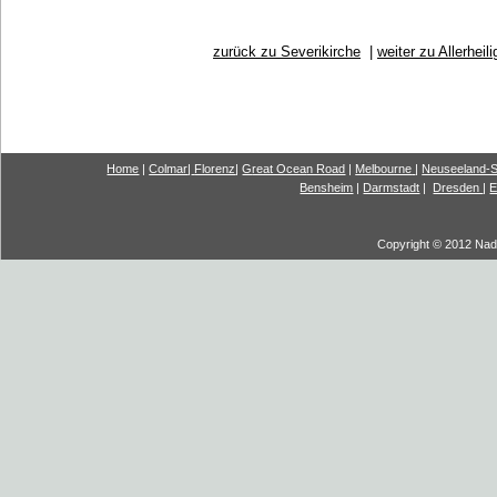
zurück zu Severikirche
|
weiter zu Allerheil
Home
|
Colmar
|
Florenz
|
G
reat Ocea
n Road
|
Melbourne
|
Neuseeland-S
Bensheim
|
Darmstadt
|
Dresden
|
E
Copyright © 2012 Nadi