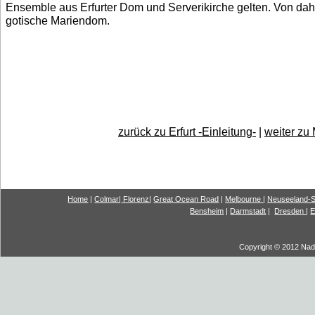
Ensemble aus Erfurter Dom und Serverikirche gelten. Von dahe
gotische Mariendom.
zurück zu Erfurt -Einleitung-
|
weiter zu
Home
|
Colmar
|
Florenz
|
G
reat Ocea
n Road
|
Melbourne
|
Neuseeland-S
Bensheim
|
Darmstadt
|
Dresden
|
E
Copyright © 2012 Nadi