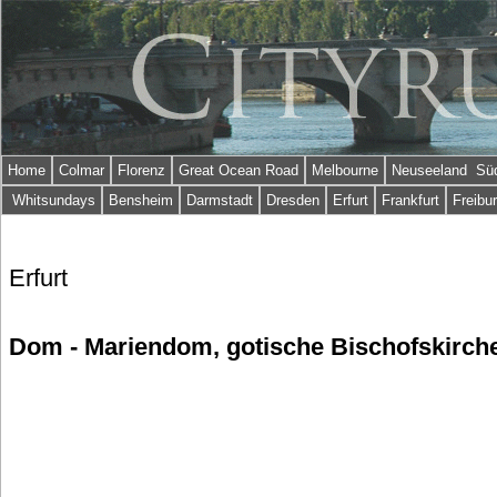
Home
Colmar
Florenz
Great Ocean Road
Melbourne
Neuseeland Süd
Whitsundays
Bensheim
Darmstadt
Dresden
Erfurt
Frankfurt
Freibu
Erfurt
Dom - Mariendom, gotische Bischofskirch