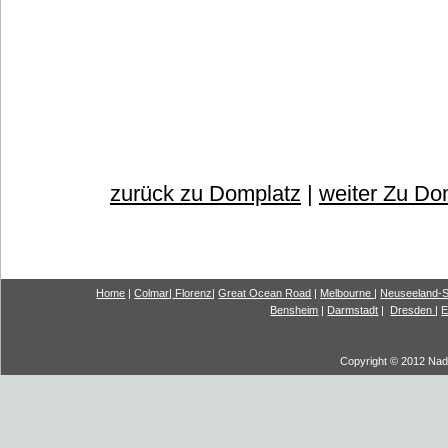
zurück zu Domplatz
|
weiter Zu Do
Home
|
Colmar
|
Florenz
|
G
reat Ocea
n Road
|
Melbourne
|
Neuseeland-S
Bensheim
|
Darmstadt
|
Dresden
|
E
Copyright © 2012 Nadi