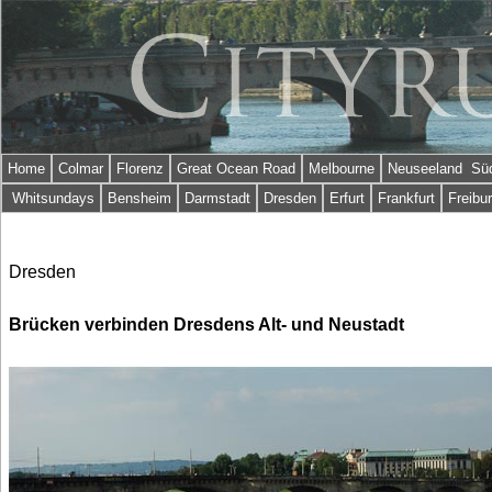
Home
Colmar
Florenz
Great Ocean Road
Melbourne
Neuseeland Süd
Whitsundays
Bensheim
Darmstadt
Dresden
Erfurt
Frankfurt
Freibu
Dresden
Brücken verbinden Dresdens Alt- und Neustadt