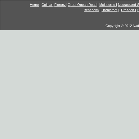
Home
|
Colmar
|
Florenz
|
G
reat Ocea
n Road
|
Melbourne
|
Neuseeland-S
Bensheim
|
Darmstadt
|
Dresden
|
E
Copyright © 2012 Nadi