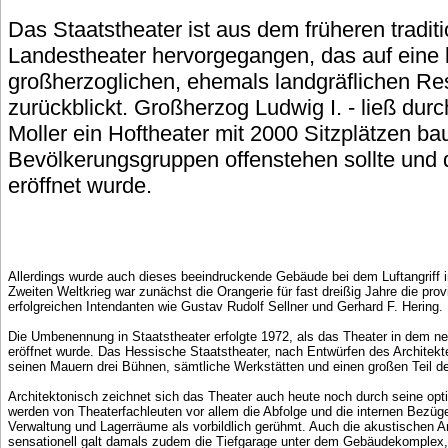
Das Staatstheater ist aus dem früheren tradit
Landestheater hervorgegangen, das auf eine l
großherzoglichen, ehemals landgräflichen R
zurückblickt. Großherzog Ludwig I. - ließ dur
Moller ein Hoftheater mit 2000 Sitzplätzen ba
Bevölkerungsgruppen offenstehen sollte und
eröffnet wurde.
Allerdings wurde auch dieses beeindruckende Gebäude bei dem Luftangriff
Zweiten Weltkrieg war zunächst die Orangerie für fast dreißig Jahre die pro
erfolgreichen Intendanten wie Gustav Rudolf Sellner und Gerhard F. Hering.
Die Umbenennung in Staatstheater erfolgte 1972, als das Theater in dem 
eröffnet wurde. Das Hessische Staatstheater, nach Entwürfen des Architekten
seinen Mauern drei Bühnen, sämtliche Werkstätten und einen großen Teil d
Architektonisch zeichnet sich das Theater auch heute noch durch seine opt
werden von Theaterfachleuten vor allem die Abfolge und die internen Bezü
Verwaltung und Lagerräume als vorbildlich gerühmt. Auch die akustischen A
sensationell galt damals zudem die Tiefgarage unter dem Gebäudekomplex, 