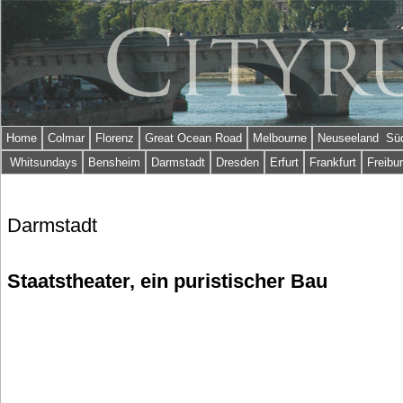
Home
Colmar
Florenz
Great Ocean Road
Melbourne
Neuseeland Süd
Whitsundays
Bensheim
Darmstadt
Dresden
Erfurt
Frankfurt
Freibu
Darmstadt
Staatstheater, ein puristischer Bau