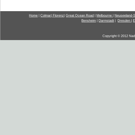
Home
|
Colmar
|
Florenz
|
G
reat Ocea
n Road
|
Melbourne
|
Neuseeland-S
Bensheim
|
Darmstadt
|
Dresden
|
E
Copyright © 2012 Nadi