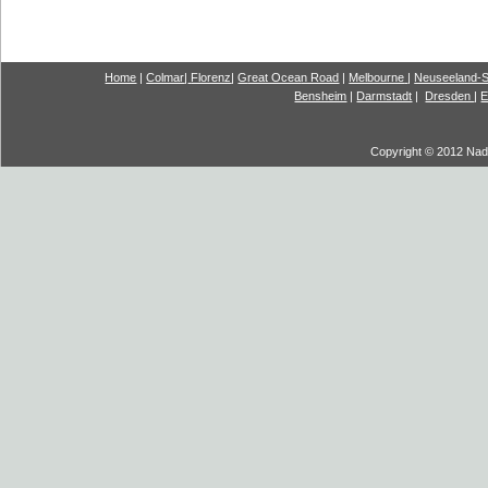
Home
|
Colmar
|
Florenz
|
G
reat Ocea
n Road
|
Melbourne
|
Neuseeland-S
Bensheim
|
Darmstadt
|
Dresden
|
E
Copyright © 2012 Nadi