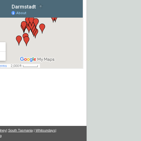
dney
|
South Tasmania
|
Whitsundays
|
g