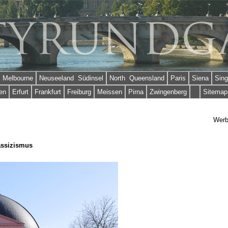
Melbourne
Neuseeland Südinsel
North Queensland
Paris
Siena
Sing
en
Erfurt
Frankfurt
Freiburg
Meissen
Pirna
Zwingenberg
Sitemap
Wer
lassizismus