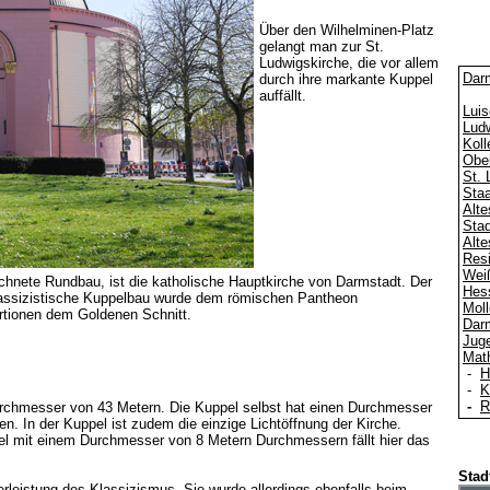
Über den Wilhelminen-Platz
gelangt man zur St.
Ludwigskirche, die vor allem
Darm
durch ihre markante Kuppel
auffällt.
Luis
Lud
Kol
Obe
St. 
Staa
Alt
Stad
Alt
Res
Wei
hnete Rundbau, ist die katholische Hauptkirche von Darmstadt. Der
Hes
klassizistische Kuppelbau wurde dem römischen Pantheon
Moll
rtionen dem Goldenen Schnitt.
Dar
Juge
Mat
-
H
-
K
-
R
urchmesser von 43 Metern. Die Kuppel selbst hat einen Durchmesser
en. In der Kuppel ist zudem die einzige Lichtöffnung der Kirche.
el mit einem Durchmesser von 8 Metern Durchmessern fällt hier das
Stad
terleistung des Klassizismus. Sie wurde allerdings ebenfalls beim