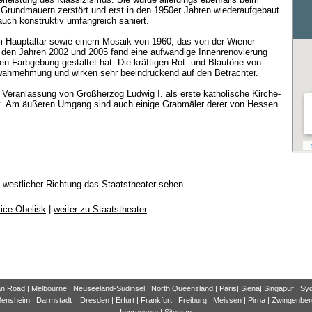
Grundmauern zerstört und erst in den 1950er Jahren wiederaufgebaut.
uch konstruktiv umfangreich saniert.
em Hauptaltar sowie einem Mosaik von 1960, das von der Wiener
n den Jahren 2002 und 2005 fand eine aufwändige Innenrenovierung
igen Farbgebung gestaltet hat. Die kräftigen Rot- und Blautöne von
hrnehmung und wirken sehr beeindruckend auf den Betrachter.
Veranlassung von Großherzog Ludwig I. als erste katholische Kirche-
ut. Am äußeren Umgang sind auch einige Grabmäler derer von Hessen
n westlicher Richtung das Staatstheater sehen.
lice-Obelisk
|
weiter zu Staatstheater
a
n Road
|
Melbourne
|
Neuseeland-Südinsel
|
North Queensland
|
Paris
|
Siena
|
Singapur
|
Sy
Bensheim
|
Darmstadt
|
Dresden
|
Erfurt
|
Frankfurt
|
Freiburg
|
Meissen
|
Pirna
|
Zwingenber