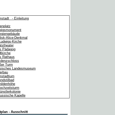
stadt - Einleitung
enplatz
wigsmonument
legiengebäude
lisk-Alice-Denkmal
Ludwigs-Kirche
tstheater
es Pädagog
tkirche
es Rathaus
idenzschloss
ßer Turm
sisches Landesmuseum
erbau
mstadtium
ndstilbad
hildenhöhe
ochzeitsturm
ünstlerkolonie
ussische Kapelle
tplan - Ausschnitt