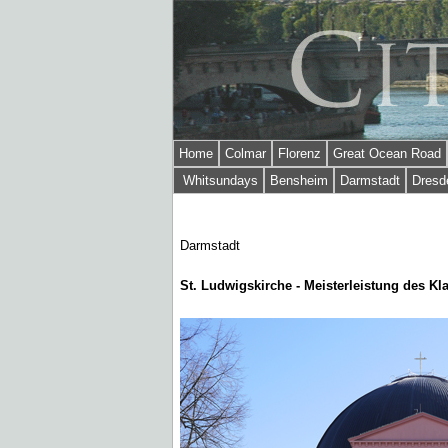
Home
Colmar
Florenz
Great Ocean Road
Whitsundays
Bensheim
Darmstadt
Dresd
Darmstadt
St. Ludwigskirche - Meisterleistung des K