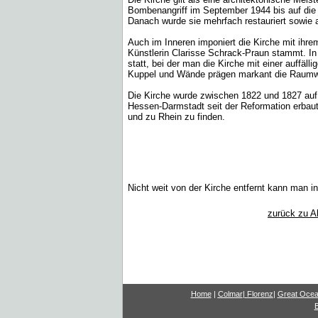
Bombenangriff im September 1944 bis auf die 
Danach wurde sie mehrfach restauriert sowie a
Auch im Inneren imponiert die Kirche mit ihr
Künstlerin Clarisse Schrack-Praun stammt. I
statt, bei der man die Kirche mit einer auffäll
Kuppel und Wände prägen markant die Raumwa
Die Kirche wurde zwischen 1822 und 1827 auf 
Hessen-Darmstadt seit der Reformation erba
und zu Rhein zu finden.
Nicht weit von der Kirche entfernt kann man i
zurück zu A
Home
|
Colmar
|
Florenz
|
G
reat Oce