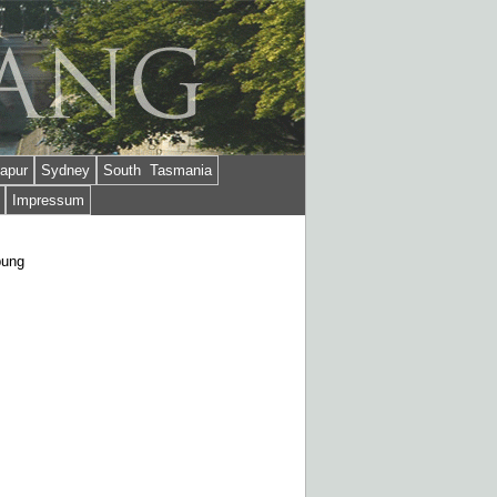
apur
Sydney
South Tasmania
Impressum
bung