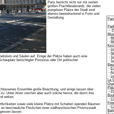
Paris besticht nicht nur mit seinen
großen Prachtboulevards, die vielen
pompösen Plätze der Stadt sind
ebenso beeindruckend in Form und
Gestaltung.
Pari
Par
-
P
Mus
-
M
-
Mu
Kir
-
In
-
N
Obelisken und Säulen auf. Einige der Plätze haben auch eine
-
S
chauplatz berüchtigter Prozesse oder Ort politischer
-
Sa
Bau
-
Ei
-
Ar
-
Le
La 
Quar
Plät
eschlossenes Ensemble große Beachtung, und einige lassen über
-
Pl
zu. Unter ihnen stechen aber auch solche hervor, die durch ihre
Boul
nd wirken.
-
C
Frie
rtlichkeiten sowie viele kleine Plätze mit Schatten spenden Bäumen
-
Ci
e an beschauliche Fleckchen einer südfranzösischen Provinzstadt
Bah
rgessen lassen.