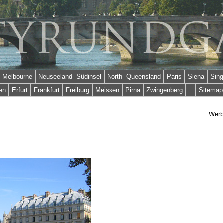
Melbourne
Neuseeland Südinsel
North Queensland
Paris
Siena
Sing
en
Erfurt
Frankfurt
Freiburg
Meissen
Pirna
Zwingenberg
Sitemap
Wer