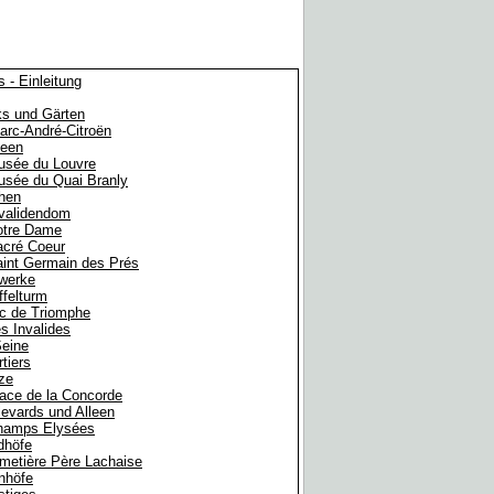
s - Einleitung
ks und Gärten
arc-André-Citroën
een
usée du Louvre
sée du Quai Branly
chen
validendom
otre Dame
acré Coeur
int Germain des Prés
werke
ffelturm
c de Triomphe
s Invalides
Seine
tiers
ze
ace de la Concorde
evards und Alleen
hamps Elysées
dhöfe
metière Père Lachaise
nhöfe