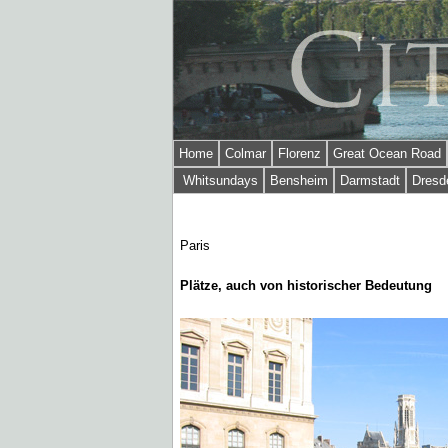
Home
Colmar
Florenz
Great Ocean Road
Whitsundays
Bensheim
Darmstadt
Dresd
Paris
Plätze, auch von historischer Bedeutung