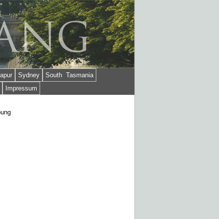
apur
Sydney
South Tasmania
Impressum
bung