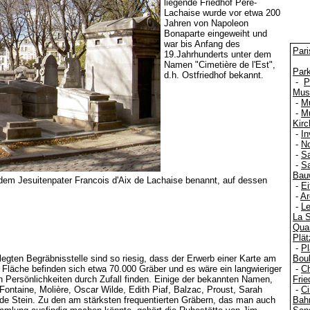
liegende Friedhof Père-
Lachaise wurde vor etwa 200
Jahren von Napoleon
Bonaparte eingeweiht und
war bis Anfang des
Pari
19.Jahrhunderts unter dem
Namen "Cimetière de l'Est",
Par
d.h. Ostfriedhof bekannt.
-
P
Mus
-
M
-
Mu
Kir
-
In
-
N
-
S
-
Sa
Bau
 dem Jesuitenpater Francois d'Aix de Lachaise benannt, auf dessen
-
Ei
-
Ar
-
Le
La 
Quar
Plät
-
Pl
legten Begräbnisstelle sind so riesig, dass der Erwerb einer Karte am
Boul
 Fläche befinden sich etwa 70.000 Gräber und es wäre ein langwieriger
-
C
 Persönlichkeiten durch Zufall finden. Einige der bekannten Namen,
Frie
 Fontaine, Molière, Oscar Wilde, Edith Piaf, Balzac, Proust, Sarah
-
Ci
rude Stein. Zu den am stärksten frequentierten Gräbern, das man auch
Bah