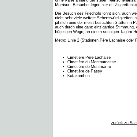
ohne Karte anhand der steten Menschenansam
Morrison. Besucher legen hier oft Zigarettenk
Der Besuch des Friedhofs lohnt sich, auch we
nicht sehr viele weitere Sehenswürdigkeiten i
jährlich eine der meist besuchten Stätten in P
auch durch eine ganz einzigartige Stimmung, w
hügeligen Wege, an einem sonnigen Tag im Her
Metro: Linie 2 (Stationen Père Lachaise oder P
Cimetière Père Lachaise
Cimetière du Montparnasse
Cimetière de Montmartre
Cimetière de Passy
Katakomben
zurück zu Sac