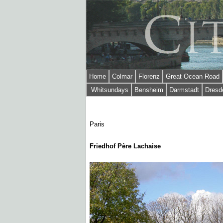
Home
Colmar
Florenz
Great Ocean Road
Whitsundays
Bensheim
Darmstadt
Dresd
Paris
Friedhof Père Lachaise