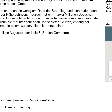
mlung ausfindig machen könnte, gehört die Ruhestätte von Jim
Son
ippen an das Grab.
Aus
Rest
nn er schon ein wenig am Rand der Stadt liegt und sich zudem sonst
Ausf
n der Nähe befinden. Trotzdem ist er mit zwei Millionen Besuchern
aris. Er besticht nicht nur durch seine teilweise pompösen Grabmäler,
enn die mitunter sehr alten und schiefen Gruften, entlang der
Stad
bst in einem wundervollen Licht erscheinen.
hillipe Auguste) oder Linie 3 (Station Gambetta)
ré Coeur
|
weiter zu Parc-André-Citroën
Paris - Einleitung