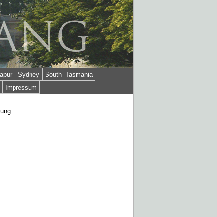
apur
Sydney
South Tasmania
Impressum
bung