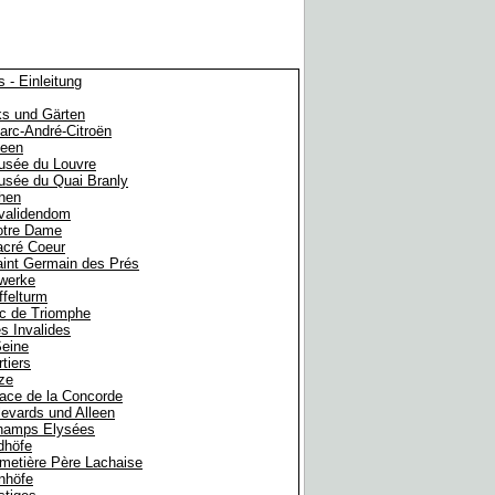
s - Einleitung
ks und Gärten
arc-André-Citroën
een
usée du Louvre
sée du Quai Branly
chen
validendom
otre Dame
acré Coeur
int Germain des Prés
werke
ffelturm
c de Triomphe
s Invalides
Seine
tiers
ze
ace de la Concorde
evards und Alleen
hamps Elysées
dhöfe
metière Père Lachaise
nhöfe