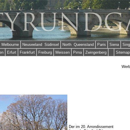
Melbourne
Neuseeland Südinsel
North Queensland
Paris
Siena
Sing
en
Erfurt
Frankfurt
Freiburg
Meissen
Pirna
Zwingenberg
Sitemap
Wer
Der im 20. Arrondissement