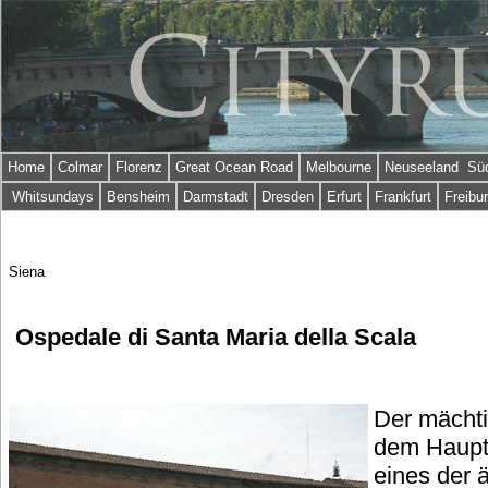
Home
Colmar
Florenz
Great Ocean Road
Melbourne
Neuseeland Süd
Whitsundays
Bensheim
Darmstadt
Dresden
Erfurt
Frankfurt
Freibu
Siena
Ospedale di Santa Maria della Scala
Der mächt
dem Hauptp
eines der ä