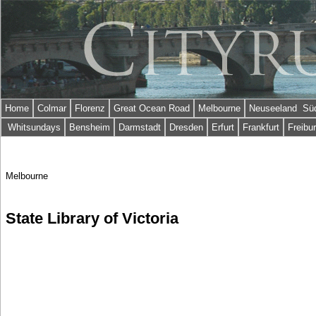
Home
Colmar
Florenz
Great Ocean Road
Melbourne
Neuseeland Süd
Whitsundays
Bensheim
Darmstadt
Dresden
Erfurt
Frankfurt
Freibu
Melbourne
State Library of Victoria