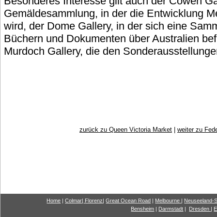
Besonderes Interesse gilt auch der Cowen Gal
Gemäldesammlung, in der die Entwicklung M
wird, der Dome Gallery, in der sich eine Sam
Büchern und Dokumenten über Australien befi
Murdoch Gallery, die den Sonderausstellungen
zurück zu Queen Victoria Market
|
weiter zu Fed
Home
|
Colmar
|
Florenz
|
G
reat Ocea
n Road
|
Melbourne
|
Neuseeland-S
Bensheim
|
Darmstadt
|
Dresden
|
E