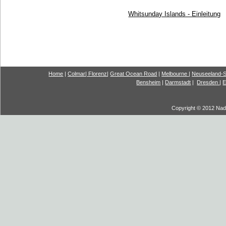
Whitsunday Islands - Einleitung
Home
|
Colmar
|
Florenz
|
G
reat Ocea
n Road
|
Melbourne
|
Neuseeland-S
Bensheim
|
Darmstadt
|
Dresden
|
E
Copyright © 2012 Nadi