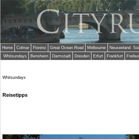
Home
Colmar
Florenz
Great Ocean Road
Melbourne
Neuseeland Süd
Whitsundays
Bensheim
Darmstadt
Dresden
Erfurt
Frankfurt
Freibu
Whitsundays
Reisetipps