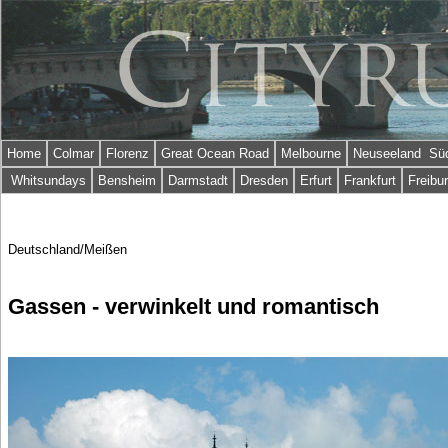
Home
Colmar
Florenz
Great Ocean Road
Melbourne
Neuseeland Süd
Whitsundays
Bensheim
Darmstadt
Dresden
Erfurt
Frankfurt
Freibu
Deutschland/Meißen
Gassen - verwinkelt und romantisch