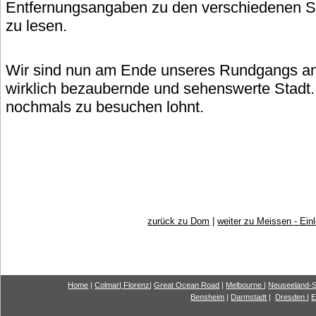
Entfernungsangaben zu den verschiedenen St
zu lesen.
Wir sind nun am Ende unseres Rundgangs ang
wirklich bezaubernde und sehenswerte Stadt.
nochmals zu besuchen lohnt.
zurück zu Dom
|
weiter zu Meissen - Einl
Home
|
Colmar
|
Florenz
|
G
reat Ocea
n Road
|
Melbourne
|
Neuseeland-S
Bensheim
|
Darmstadt
|
Dresden
|
E