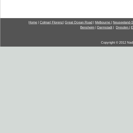
Home
|
Colmar
|
Florenz
|
G
reat Ocea
n Road
|
Melbourne
|
Neuseeland-S
Bensheim
|
Darmstadt
|
Dresden
|
E
Copyright © 2012 Nadi