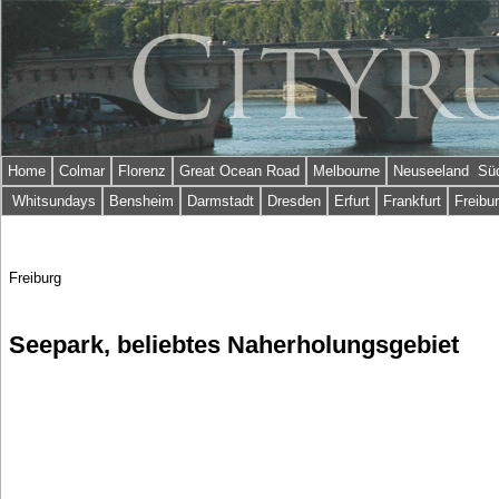
Home
Colmar
Florenz
Great Ocean Road
Melbourne
Neuseeland Süd
Whitsundays
Bensheim
Darmstadt
Dresden
Erfurt
Frankfurt
Freibu
Freiburg
Seepark, beliebtes Naherholungsgebiet