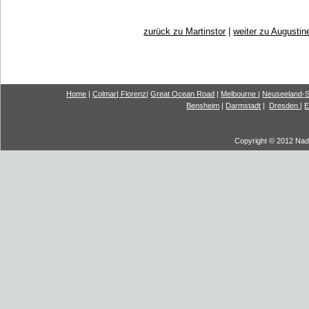
zurück zu Martinstor
|
weiter zu Augustin
Home
|
Colmar
|
Florenz
|
G
reat Ocea
n Road
|
Melbourne
|
Neuseeland-S
Bensheim
|
Darmstadt
|
Dresden
|
E
Copyright © 2012 Nadi