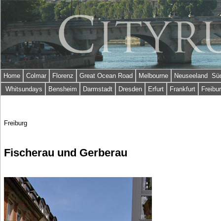
Home
Colmar
Florenz
Great Ocean Road
Melbourne
Neuseeland Süd
Whitsundays
Bensheim
Darmstadt
Dresden
Erfurt
Frankfurt
Freibu
Freiburg
Fischerau und Gerberau